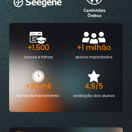
+1.500
+1 milhão
cursos e trilhas
alunos impactados
+30 mil
4,9/5
horas de treinamento
avaliação dos alunos