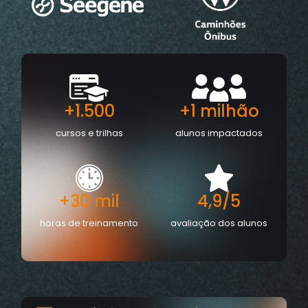
+1.500
+1 milhão
cursos e trilhas
alunos impactados
+30 mil
4,9/5
horas de treinamento
avaliação dos alunos