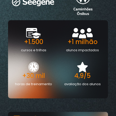
+1.500
+1 milhão
cursos e trilhas
alunos impactados
+30 mil
4,9/5
horas de treinamento
avaliação dos alunos